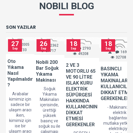
NOBILI BLOG
SON YAZILAR
27
26
18
18
2005
2362
2793
Sep
Sep
Sep
Sep
32733
26717
1690
49208
32708
Oto
Nobili 200
2 VE 3
Yıkama
Bar Soğuk
BASINCLI
MOTORLU 65
Nasıl
Yıkama
YIKAMA
VE 90 LİTRE
Yapılmalıdır
Makinası
MAKINALARIN
ISLAK KURU
?
KULLANICILAR
ELEKTRİK
Soğuk
DIKKAT ETMES
Arabalar
Yıkama
SÜPÜRGESİ
GEREKENLER
kimimiz için
Makinaları
HAKKINDA
sadece bir
içerisinde,
KULLANICININ
- Makinanızın
ulaşım aracı
ürettiği
DİKKAT
elektrik
iken,
yüksek
bağlantısını
ETMESİ
kimimiz için
basınç ve
mutlaka yetkili b
GEREKENLER
ise bir
soğuk su ile
elektrikçiye
ulaşım aracı
çalışması