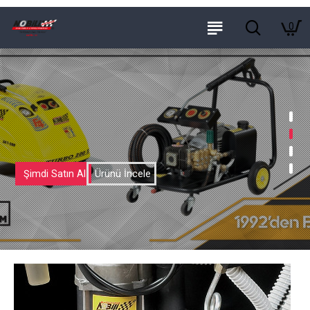
0
Şimdi Satın Al
Ürünü İncele