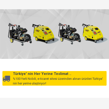
Türkiye' nin Her Yerine Teslimat ..
%100 Yerli Nobili, e-ticaret sitesi üzerinden alınan ürünleri Türkiye'
nin her yerine ulaştırıyor!