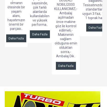
DEĞERLİ
bağlatınız.
olmanın
sayesinde,
NOBİLİ2000
Tesisatınızda T
ötesinde bir
çok farklı
KULLANICIMIZ;-
standartlarına
yaşam
alanlarda
Ambalaj
uygun 3 faz, 1no
alanı,
kullanılabilen
açılmadan
1 toprak hattı .
hayatımızın
ve yüksek
önce makine
önemli bir
performa..
göz ile kontrol
Daha Fazla
parçası..
edilmeli,-
Daha Fazla
Makinenin
Daha Fazla
sağlam
olduğuna emin
olduktan
sonra,-
Ambalaj Dik..
Daha Fazla