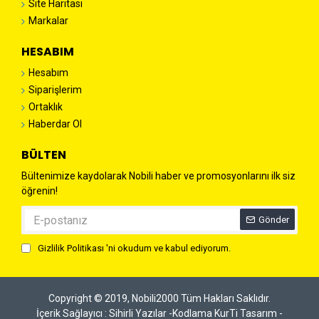
Site Haritası
Markalar
HESABIM
Hesabım
Siparişlerim
Ortaklık
Haberdar Ol
BÜLTEN
Bültenimize kaydolarak Nobili haber ve promosyonlarını ilk siz
öğrenin!
Gönder
Gizlilik Politikası
'ni okudum ve kabul ediyorum.
Copyright © 2019, Nobili2000 Tüm Hakları Saklıdır.
İçerik Sağlayıcı : Sihirli Yazılar -
Kodlama KurTi Tasarım -