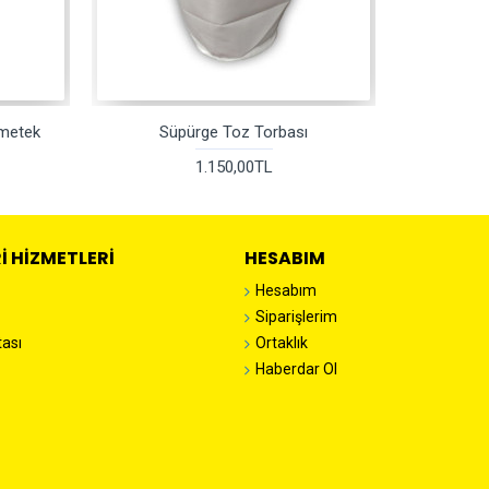
Ametek
Süpürge Toz Torbası
1.150,00TL
I HIZMETLERI
HESABIM
Hesabım
Siparişlerim
tası
Ortaklık
Haberdar Ol