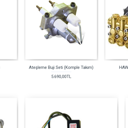
i
Ateşleme Buji Seti (Komple Takım)
HAW
5.690,00TL