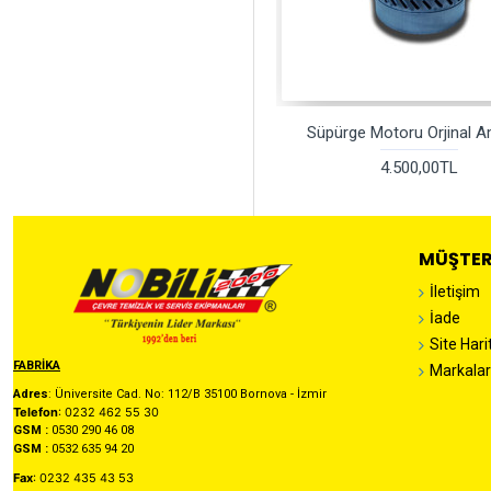
Süpürge Motoru Orjinal 
4.500,00TL
MÜŞTER
İletişim
İade
Site Hari
FABRİKA
Markalar
Adres
: Üniversite Cad. No: 112/B 35100 Bornova - İzmir
Telefon
: 0232 462 55 30
GSM :
0530 290 46 08
GSM :
0532 635 94 20
Fax
: 0232 435 43 53