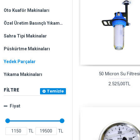
Oto Kuaför Makinaları
Özel Üretim Basınçlı Yıkama Makinaları
Sahra Tipi Makinalar
Püskürtme Makinaları
Yedek Parçalar
50 Micron Su Filtres
Yıkama Makinaları
2.525,00TL
FILTRE
Temizle
Fiyat
TL
TL