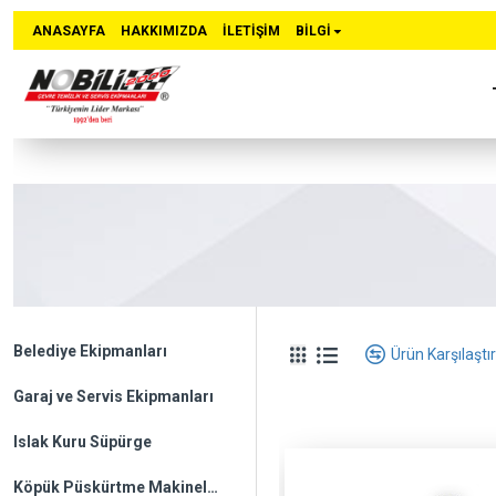
ANASAYFA
HAKKIMIZDA
İLETIŞIM
BİLGİ
Belediye Ekipmanları
Ürün Karşılaştır
Garaj ve Servis Ekipmanları
Islak Kuru Süpürge
Köpük Püskürtme Makineleri