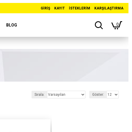
GIRIŞ
KAYIT
İSTEKLERIM
KARŞILAŞTIRMA
0
BLOG
Sırala:
Göster: