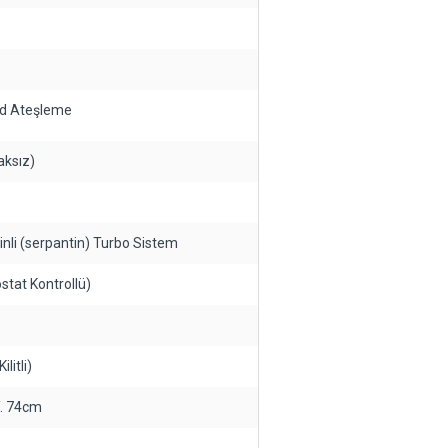
rod Ateşleme
aksız)
Bobinli (serpantin) Turbo Sistem
stat Kontrollü)
litli)
Y. 74cm