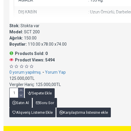
AĞIRLIK
: 155 Kg.
DIŞ KABİN
: Uzun Ömürlü, Darbele
Stok:
Stokta var
Model:
SCT 200
Ağırlık:
150.00
Boyutlar:
110.00 x78.00 x74.00
Products Sold: 0
Product Views: 5494
0 yorum yapılmış.
-
Yorum Yap
125.000,00TL
Vergiler Hariç: 125.000,00TL
Sepete Ekle
Satın Al
Soru Sor
Alışveriş Listeme Ekle
Karşılaştırma listesine ekle