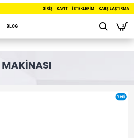
GIRIŞ
KAYIT
İSTEKLERIM
KARŞILAŞTIRMA
0
BLOG
A MAKINASI
Yeni