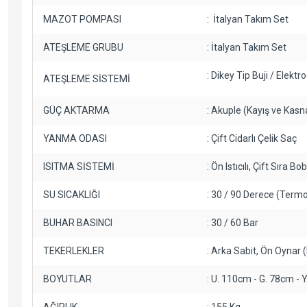
MAZOT POMPASI
: İtalyan Takım Set
ATEŞLEME GRUBU
: İtalyan Takım Set
: Dikey Tip Buji / Elekt
ATEŞLEME SİSTEMİ
GÜÇ AKTARMA
: Akuple (Kayış ve Kasn
YANMA ODASI
: Çift Cidarlı Çelik Saç
ISITMA SİSTEMİ
: Ön Istıcılı, Çift Sıra 
SU SICAKLIĞI
: 30 / 90 Derece (Termo
BUHAR BASINCI
: 30 / 60 Bar
TEKERLEKLER
: Arka Sabit, Ön Oynar (Ki
BOYUTLAR
: U. 110cm - G. 78cm - 