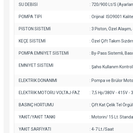
SU DEBİSİ
: 720/900 Lt/S (Ayarlana
POMPA TİPİ
: Orijinal ISO9001 Kali
PİSTON SİSTEMİ
: 3 Piston, Özel Alaşı
KEÇE SİSTEMİ
: Özel Çift Takım Sızdı
POMPA EMNİYET SİSTEMİ
: By-Pass Sistemli, Ba
EMNİYET SİSTEMİ
: Şahıs Kullanım Kontrol
ELEKTRİK DONANIMI
: Pompa ve Brülor Mot
ELEKTRİK MOTORU VOLTAJ-FAZ
: 7,5 Hp/380V - 415V - 
BASINÇ HORTUMU
: Çift Kat Çelik Tel Örgü
YAKIT/YAKIT TANKI
: Motorin/ 15 Lt. Standa
YAKIT SARFİYATI
: 4-7 Lt./Saat