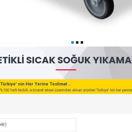
ETIKLI SICAK SOĞUK YIKAM
Türkiye' nin Her Yerine Teslimat ..
%100 Yerli Nobili, e-ticaret sitesi üzerinden alınan ürünleri Türkiye' nin her yerine 
lir)