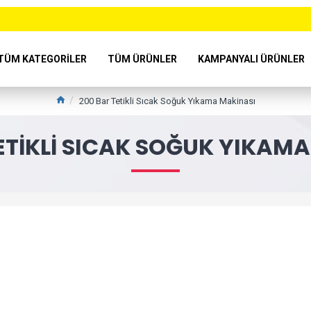
TÜM KATEGORILER
TÜM ÜRÜNLER
KAMPANYALI ÜRÜNLER
200 Bar Tetikli Sıcak Soğuk Yıkama Makinası
ETIKLI SICAK SOĞUK YIKAM