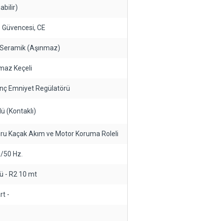
bilir)
te Güvencesi, CE
m, Seramik (Aşınmaz)
rmaz Keçeli
sınç Emniyet Regülatörü
lü (Kontaklı)
oru Kaçak Akım ve Motor Koruma Roleli
3/50 Hz.
lü - R2 10 mt
rt -