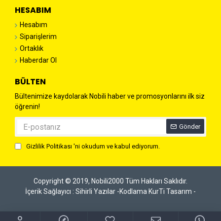
HESABIM
Hesabım
Siparişlerim
Ortaklık
Haberdar Ol
BÜLTEN
Bültenimize kaydolarak Nobili haber ve promosyonlarını ilk siz
öğrenin!
Gönder
Gizlilik Politikası
'ni okudum ve kabul ediyorum.
Copyright © 2019, Nobili2000 Tüm Hakları Saklıdır.
İçerik Sağlayıcı : Sihirli Yazılar -
Kodlama KurTi Tasarım -
Whatsapp