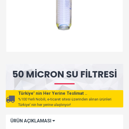
50 MICRON SU FILTRESI
Türkiye' nin Her Yerine Teslimat ..
%100 Yerli Nobili, e-ticaret sitesi üzerinden alınan ürünleri
Türkiye' nin her yerine ulaştırıyor!
ÜRÜN AÇIKLAMASI