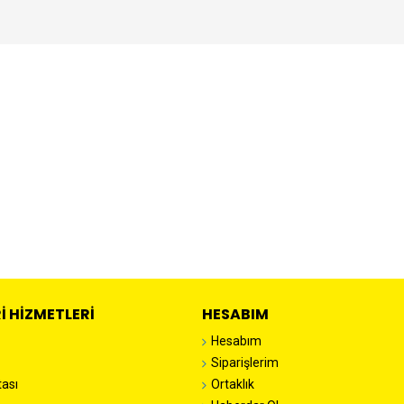
I HIZMETLERI
HESABIM
Hesabım
Siparişlerim
tası
Ortaklık